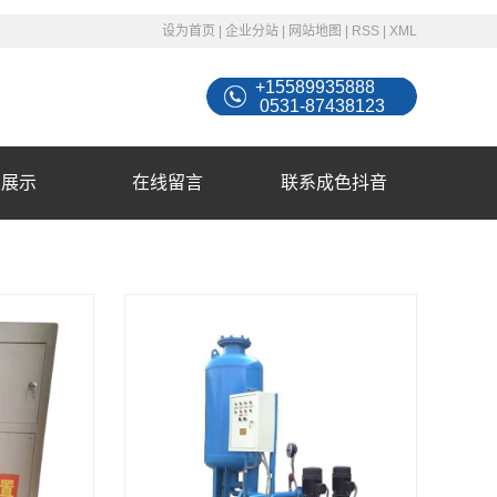
设为首页
|
企业分站
|
网站地图
|
RSS
|
XML
+15589935888
0531-87438123
例展示
在线留言
联系成色抖音