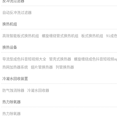
反冲洗过滤器
自动反冲洗过滤器
换热机组
高效智能板式换热机组
螺旋缠绕管式换热机组
板式换热机组
91成
换热设备
导流型成色抖音短视频大全
管壳式换热器
螺旋缠绕成色抖音短视频ap
热网加热器系统
翅片管换热器
列管换热器
冷凝水回收装置
防气蚀消除器
冷凝水回收器
热力除氧器
热力除氧器