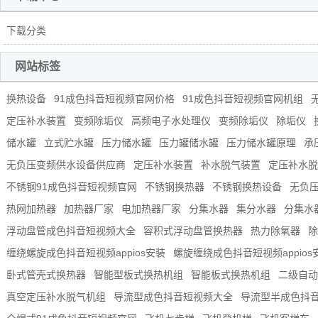
下载分类
网站标签
换热设备
91成色抖音短视频官网价格
91成色抖音短视频官网机组
定压补水装置
变频除垢仪
高频电子水处理仪
变频除垢仪
除垢仪
储水罐
立式贮水罐
压力储水罐
压力罐储水罐
压力储水罐原理
承
无负压变频供水设备供应商
定压补水装置
补水脱气装置
定压补水脱
不锈钢91成色抖音短视频官网
不锈钢换热器
不锈钢换热设备
无负
热网加热器
加热器厂家
电加热器厂家
分集水器
集分水器
分集水
浮动盘管成色抖音短视频大全
容积式浮动盘管换热器
热力除氧器
除
缠绕螺旋成色抖音短视频appios安装
螺旋缠绕成色抖音短视频appios
卧式管壳式换热器
智能型板式换热机组
智能板式换热机组
二级自动
真空定压补水脱气机组
导流型成色抖音短视频大全
导流型半成色抖