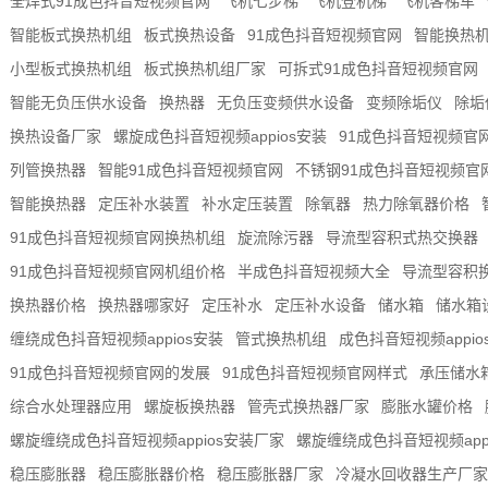
全焊式91成色抖音短视频官网
飞机七步梯
飞机登机梯
飞机客梯车
智能板式换热机组
板式换热设备
91成色抖音短视频官网
智能换热
小型板式换热机组
板式换热机组厂家
可拆式91成色抖音短视频官网
智能无负压供水设备
换热器
无负压变频供水设备
变频除垢仪
除垢
换热设备厂家
螺旋成色抖音短视频appios安装
91成色抖音短视频官
列管换热器
智能91成色抖音短视频官网
不锈钢91成色抖音短视频官
智能换热器
定压补水装置
补水定压装置
除氧器
热力除氧器价格
91成色抖音短视频官网换热机组
旋流除污器
导流型容积式热交换器
91成色抖音短视频官网机组价格
半成色抖音短视频大全
导流型容积
换热器价格
换热器哪家好
定压补水
定压补水设备
储水箱
储水箱
缠绕成色抖音短视频appios安装
管式换热机组
成色抖音短视频appi
91成色抖音短视频官网的发展
91成色抖音短视频官网样式
承压储水
综合水处理器应用
螺旋板换热器
管壳式换热器厂家
膨胀水罐价格
螺旋缠绕成色抖音短视频appios安装厂家
螺旋缠绕成色抖音短视频app
稳压膨胀器
稳压膨胀器价格
稳压膨胀器厂家
冷凝水回收器生产厂家