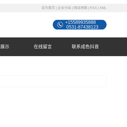
设为首页
|
企业分站
|
网站地图
|
RSS
|
XML
+15589935888
0531-87438123
例展示
在线留言
联系成色抖音