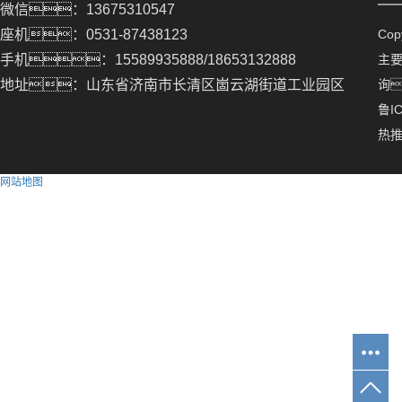
微信：13675310547
座机：0531-87438123
Co
手机：15589935888/18653132888
主
地址：山东省济南市长清区崮云湖街道工业园区
询
鲁IC
热
网站地图