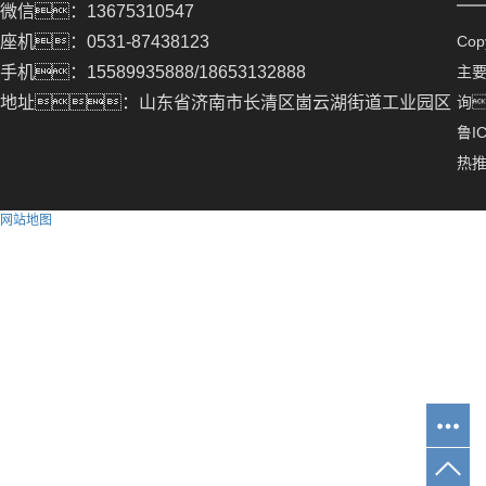
微信：13675310547
座机：0531-87438123
Co
手机：15589935888/18653132888
主
地址：山东省济南市长清区崮云湖街道工业园区
询
鲁IC
热
网站地图