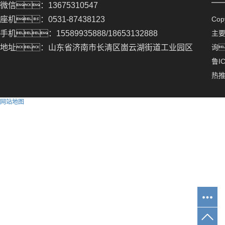
微信：13675310547
座机：0531-87438123
Co
手机：15589935888/18653132888
主
地址：山东省济南市长清区崮云湖街道工业园区
询
鲁IC
热
网站地图