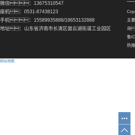
微信：13675310547
座机：0531-87438123
Co
手机：15589935888/18653132888
主
地址：山东省济南市长清区崮云湖街道工业园区
询
鲁IC
热
网站地图