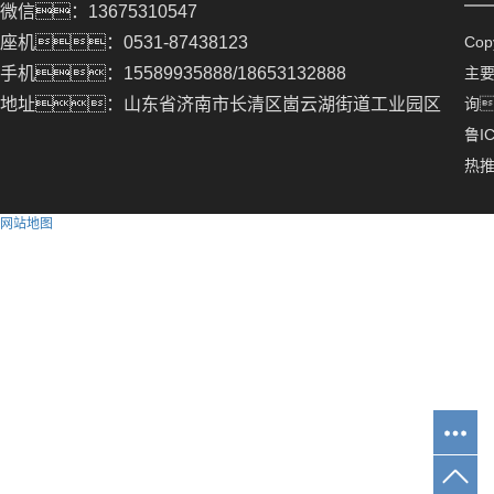
微信：13675310547
座机：0531-87438123
Co
手机：15589935888/18653132888
主
地址：山东省济南市长清区崮云湖街道工业园区
询
鲁IC
热
网站地图