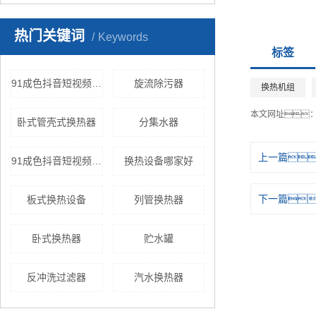
热门关键词
Keywords
标签
91成色抖音短视频官网价格
旋流除污器
换热机组
本文网址
卧式管壳式换热器
分集水器
上一篇
91成色抖音短视频官网样式
换热设备哪家好
下一篇
板式换热设备
列管换热器
卧式换热器
贮水罐
反冲洗过滤器
汽水换热器