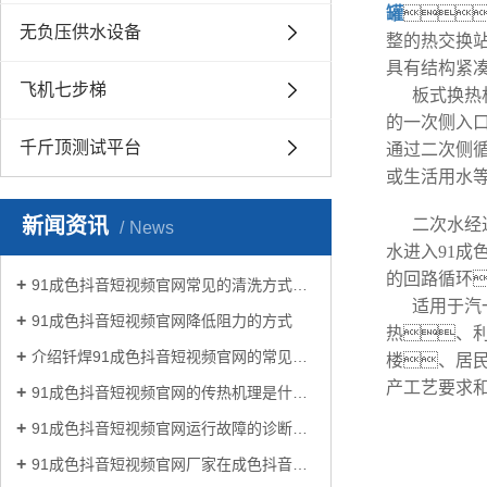
罐

无负压供水设备
整的热交换
具有结构紧
飞机七步梯
板式换热
的一次侧入
千斤顶测试平台
通过二次侧
或生活用水
新闻资讯
二次水经
News
水进入91
的回路循环
91成色抖音短视频官网常见的清洗方式有哪些？
适用于汽
91成色抖音短视频官网降低阻力的方式
热、
介绍钎焊91成色抖音短视频官网的常见类型有哪些
楼、居
产工艺要求和
91成色抖音短视频官网的传热机理是什么?
91成色抖音短视频官网运行故障的诊断及处理方法
91成色抖音短视频官网厂家在成色抖音生活中有哪些作用？