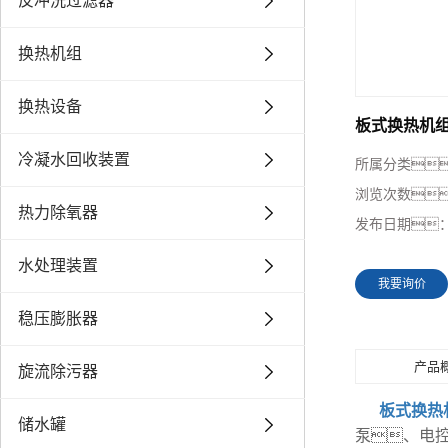
反冲洗过滤器
换热机组
换热设备
板式换热机
冷凝水回收装置
所属分类
浏览次数
热力除氧器
发布日期
水处理装置
我要询价
稳压膨胀器
产品
旋流除污器
板式换热
储水罐
泵、电