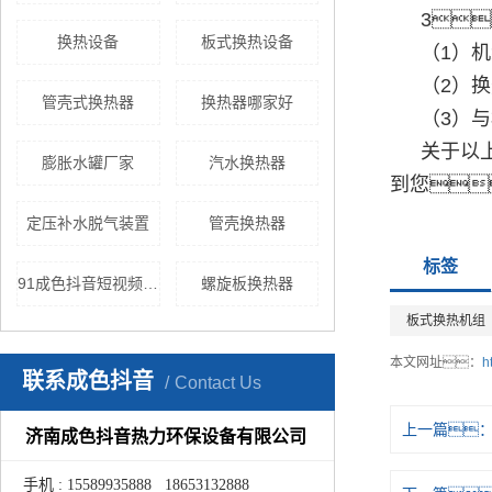
3
换热设备
板式换热设备
（1）
（2）
管壳式换热器
换热器哪家好
（3）
关于以
膨胀水罐厂家
汽水换热器
到您
定压补水脱气装置
管壳换热器
标签
91成色抖音短视频官网设备
螺旋板换热器
板式换热机组
本文网址：
h
联系成色抖音
Contact Us
上一篇
济南成色抖音热力环保设备有限公司
手机 : 15589935888 18653132888