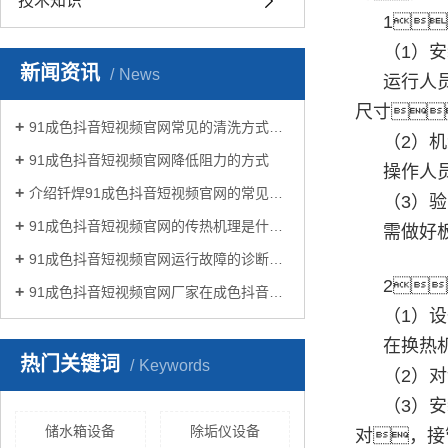
技术知识
1
（1）
新闻资讯
News
运行人
尺寸
91成色抖音短视频官网常见的清洗方式有哪些？
（2）
91成色抖音短视频官网降低阻力的方式
操作人
介绍钎焊91成色抖音短视频官网的常见类型有哪些
（3）
91成色抖音短视频官网的传热机理是什么?
需做好
91成色抖音短视频官网运行故障的诊断及处理方法
2
91成色抖音短视频官网厂家在成色抖音生活中有哪些作用？
（1）
在换热
热门关键词
Keywords
（2）
（3）
储水箱设备
除垢仪设备
对，接